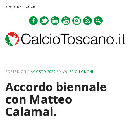
8 AUGUST 2026
Main menu
Skip
to
POSTED ON
4 AGOSTO 2020
BY
VALERIO LONGHI
content
Accordo biennale
con Matteo
Calamai.