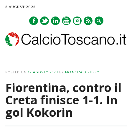
8 AUGUST 2026
Main menu
Skip
to
POSTED ON
12 AGOSTO 2023
BY
FRANCESCO RUSSO
content
Fiorentina, contro il
Creta finisce 1-1. In
gol Kokorin