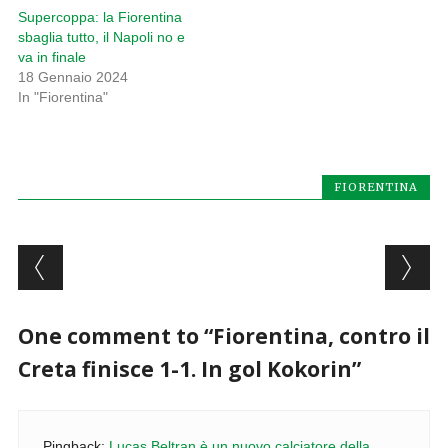
Supercoppa: la Fiorentina
sbaglia tutto, il Napoli no e
va in finale
18 Gennaio 2024
In "Fiorentina"
FIORENTINA
Post navigation
One comment to “Fiorentina, contro il
Creta finisce 1-1. In gol Kokorin”
Pingback:
Lucas Beltran è un nuovo calciatore della