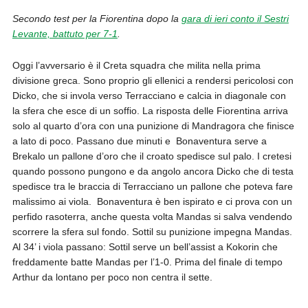
Secondo test per la Fiorentina dopo la
gara di ieri conto il Sestri
Levante, battuto per 7-1
.
Oggi l’avversario è il Creta squadra che milita nella prima
divisione greca. Sono proprio gli ellenici a rendersi pericolosi con
Dicko, che si invola verso Terracciano e calcia in diagonale con
la sfera che esce di un soffio. La risposta delle Fiorentina arriva
solo al quarto d’ora con una punizione di Mandragora che finisce
a lato di poco. Passano due minuti e
Bonaventura serve a
Brekalo un pallone d’oro che il croato spedisce sul palo. I cretesi
quando possono pungono e da angolo ancora Dicko che di testa
spedisce tra le braccia di Terracciano un pallone che poteva fare
malissimo ai viola.
Bonaventura è ben ispirato e ci prova con un
perfido rasoterra, anche questa volta Mandas si salva vendendo
scorrere la sfera sul fondo. Sottil su punizione impegna Mandas.
Al 34’ i viola passano: Sottil serve un bell’assist a Kokorin che
freddamente batte Mandas per l’1-0. Prima del finale di tempo
Arthur da lontano per poco non centra il sette.