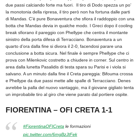
due passi calciando forte ma fuori. Il tiro di Dodo spezza un po’
la monotonia della ripresa, il tiro però non ha fortuna dalle parti
di Mandas. C’è pure Bonaventura che sfiora il raddoppio con una
botta che Mandas devia in qualche modo. I
Greci dopo il cooling
break sfiorano il pareggio con Phellype che centra il montante
sinistro della porta difesa di Terracciano. Bonaventura a un
quarto d’ora dalla fine si divora il 2-0, facendosi parare una
conclusione a botta sicura. Nel finale è sempre Phellype che ci
prova con Milenkovic costretto a chiudere in corner. Sul centro in
area dalla lunetta Pasalidis di testa spara su Parisi e i viola si
salvano. A un minuto dalla fine il Creta pareggia: Bifouma crossa
e Phellype da due passi mette alle spalle di Terracciano. Denes
avrebbe la palla del nuovo vantaggio, ma il giovane gigliato tenta
un improbabile tiro al giro che viene parato dal portiere ospite.
FIORENTINA – OFI CRETA 1-1
#FiorentinaOFICreta
le formazioni
pic.twitter.com/6mgBzJtFek