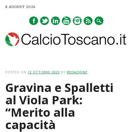
8 AUGUST 2026
Main menu
Skip
to
POSTED ON
12 OTTOBRE 2023
BY
REDAZIONE
content
Gravina e Spalletti
al Viola Park:
“Merito alla
capacità