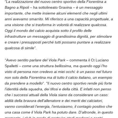
“La realizzazione del nuovo centro sportivo della Fiorentina a
Bagno a Ripoli
– ha sottolineato Gravina –
è un messaggio
importante, che mette insieme alcuni elementi che negli ultimi
anni avevamo smarrito. Mi riferisco a una capacità progettuale, a
una visione che si trasforma in volontà di realizzare qualcosa.
Oggi il mondo del calcio acquista sotto il profilo delle
infrastrutture un messaggio di grandissima dignità, per stimolare
e creare i presupposti perché tutti possano puntare a realizzare
qualcosa di simile”.
“Avevo sentito parlare del Viola Park
– commenta il Ct Luciano
Spalletti –
come una struttura bellissima, ma quando oggi l’ho
visto di persona non credevo ai miei occhi: è un passo nel futuro
non solo della Fiorentina ma di tutto il calcio italiano, un esempio
da prendere a modello
“. “Il n
uovo centro sportivo rende più forte
l’identità della squadra, dei tifosi e della città. E infatti non penso
che i successi attuali della Viola siano da considerare un caso:
aldilà della bravura dell’allenatore e dei meriti dei calciatori,
vanno considerati l’energia, l’entusiasmo, il contagio positivo che
una casa come il Viola Park ha potuto dare. D’altronde, in questo