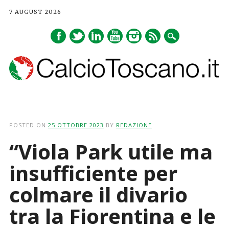
7 AUGUST 2026
Main menu
Skip
to
POSTED ON
25 OTTOBRE 2023
BY
REDAZIONE
content
“Viola Park utile ma
insufficiente per
colmare il divario
tra la Fiorentina e le