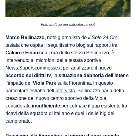
Foto andtrap per calciotoscano.it
Marco
Bellinazzo
, noto giornalista de
Il Sole 24 Ore
,
testata che ospita il seguitissimo blog sui rapporti tra
Calcio
e
Finanza
a cura dello stesso Bellinazzo, è
intervenuto ai microfoni della testata sportiva
News.Superscommesse.it per analizzare il nuovo
accordo sui diritti tv
, la
situazione debitoria dell’Inter
e
l’impatto del
Viola Park
sulla Fiorentina. In questo
particolare estratto dell’
intervista
, Bellinazzo parla
della
creazione del nuovo centro sportivo della Viola,
considerato
insufficiente
per colmare il gap esistente tra i
ricavi della squadra di Italiano e quelli delle big del
campionato.
Passiamo alla Fiorentina: al giorno d’oggi, queste