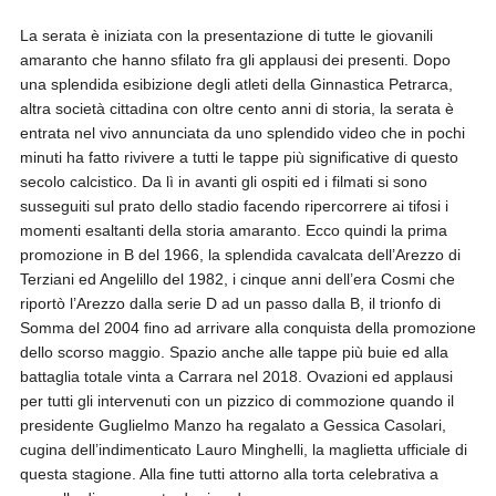
La serata è iniziata con la presentazione di tutte le giovanili
amaranto che hanno sfilato fra gli applausi dei presenti. Dopo
una splendida esibizione degli atleti della Ginnastica Petrarca,
altra società cittadina con oltre cento anni di storia, la serata è
entrata nel vivo annunciata da uno splendido video che in pochi
minuti ha fatto rivivere a tutti le tappe più significative di questo
secolo calcistico. Da lì in avanti gli ospiti ed i filmati si sono
susseguiti sul prato dello stadio facendo ripercorrere ai tifosi i
momenti esaltanti della storia amaranto. Ecco quindi la prima
promozione in B del 1966, la splendida cavalcata dell’Arezzo di
Terziani ed Angelillo del 1982, i cinque anni dell’era Cosmi che
riportò l’Arezzo dalla serie D ad un passo dalla B, il trionfo di
Somma del 2004 fino ad arrivare alla conquista della promozione
dello scorso maggio. Spazio anche alle tappe più buie ed alla
battaglia totale vinta a Carrara nel 2018. Ovazioni ed applausi
per tutti gli intervenuti con un pizzico di commozione quando il
presidente Guglielmo Manzo ha regalato a Gessica Casolari,
cugina dell’indimenticato Lauro Minghelli, la maglietta ufficiale di
questa stagione. Alla fine tutti attorno alla torta celebrativa a