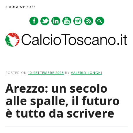
6 AUGUST 2026
Main menu
Skip
to
POSTED ON
10 SETTEMBRE 2023
BY
VALERIO LONGHI
content
Arezzo: un secolo
alle spalle, il futuro
è tutto da scrivere