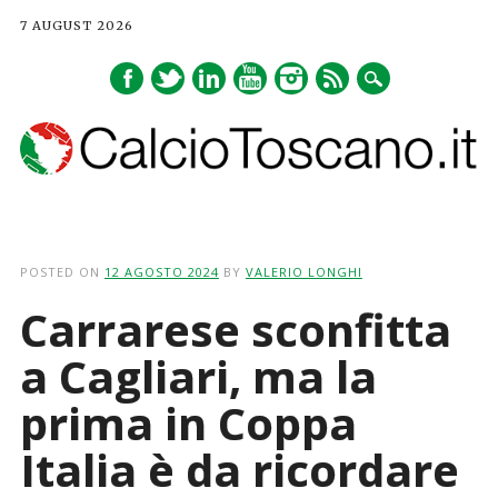
7 AUGUST 2026
Main menu
Skip
to
POSTED ON
12 AGOSTO 2024
BY
VALERIO LONGHI
content
Carrarese sconfitta
a Cagliari, ma la
prima in Coppa
Italia è da ricordare