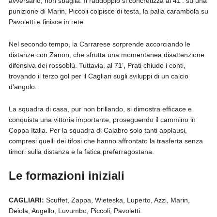
avversario, non sbaglia. Il raddoppio si concretizza al 41’: su una
punizione di Marin, Piccoli colpisce di testa, la palla carambola su
Pavoletti e finisce in rete.
Nel secondo tempo, la Carrarese sorprende accorciando le
distanze con Zanon, che sfrutta una momentanea disattenzione
difensiva dei rossoblù. Tuttavia, al 71’, Prati chiude i conti,
trovando il terzo gol per il Cagliari sugli sviluppi di un calcio
d’angolo.
La squadra di casa, pur non brillando, si dimostra efficace e
conquista una vittoria importante, proseguendo il cammino in
Coppa Italia. Per la squadra di Calabro solo tanti applausi,
compresi quelli dei tifosi che hanno affrontato la trasferta senza
timori sulla distanza e la fatica preferragostana.
Le formazioni iniziali
CAGLIARI:
Scuffet, Zappa, Wieteska, Luperto, Azzi, Marin,
Deiola, Augello, Luvumbo, Piccoli, Pavoletti.