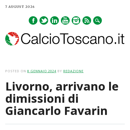
7 AUGUST 2026
Main menu
Skip
to
POSTED ON
8 GENNAIO 2024
BY
REDAZIONE
content
Livorno, arrivano le
dimissioni di
Giancarlo Favarin