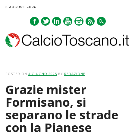
8 AUGUST 2026
Main menu
Skip
to
POSTED ON
4 GIUGNO 2025
BY
REDAZIONE
content
Grazie mister
Formisano, si
separano le strade
con la Pianese