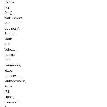
Candé
(72′
Doig),
Walukiewicz
(46′
Coulibaly),
Berardi,
Matic
(87′
Volpato),
Fadera
(60′
Laurienté),
Idzes,
Thorstvedt,
Muharemovic,
Koné
(72′
Lipani),
Pinamonti.