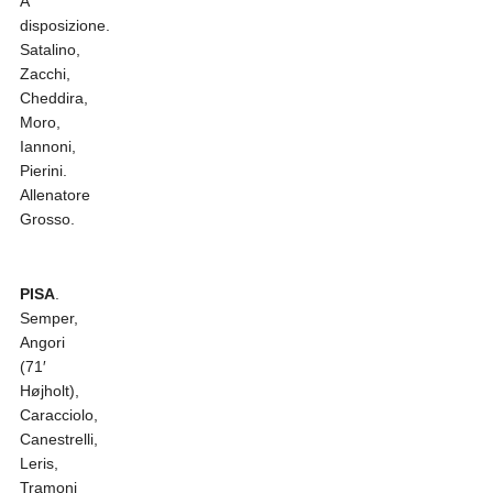
A
disposizione.
Satalino,
Zacchi,
Cheddira,
Moro,
Iannoni,
Pierini.
Allenatore
Grosso.
PISA
.
Semper,
Angori
(71′
Højholt),
Caracciolo,
Canestrelli,
Leris,
Tramoni