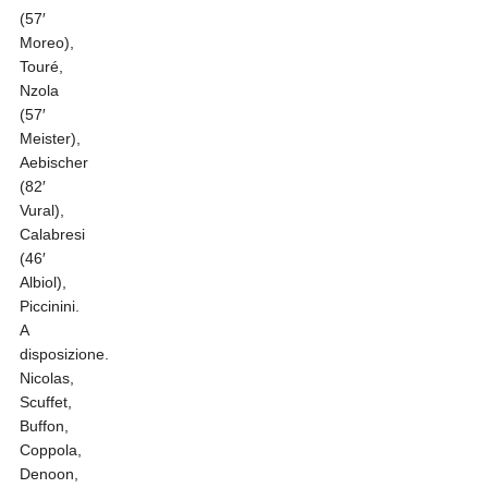
(57′
Moreo),
Touré,
Nzola
(57′
Meister),
Aebischer
(82′
Vural),
Calabresi
(46′
Albiol),
Piccinini.
A
disposizione.
Nicolas,
Scuffet,
Buffon,
Coppola,
Denoon,