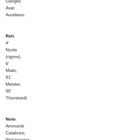
Gariglio.
Avar.
Aureliano.
Reti
.
4′
Nzola
(rigore),
6′
Matic,
81′
Meister,
95′
Thorstvedt.
Note
.
Ammoniti
Calabresi,
Walukiewicz.