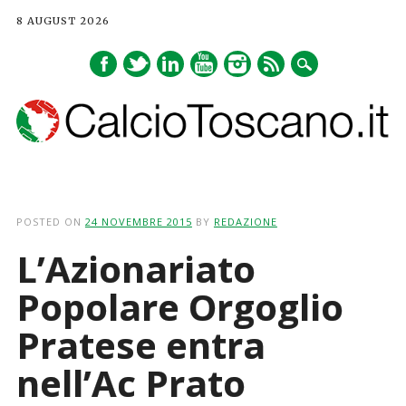
8 AUGUST 2026
Main menu
Skip
to
POSTED ON
24 NOVEMBRE 2015
BY
REDAZIONE
content
L’Azionariato
Popolare Orgoglio
Pratese entra
nell’Ac Prato