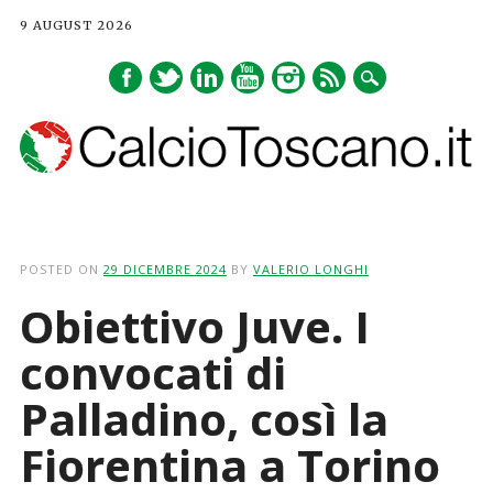
9 AUGUST 2026
Main menu
Skip
to
POSTED ON
29 DICEMBRE 2024
BY
VALERIO LONGHI
content
Obiettivo Juve. I
convocati di
Palladino, così la
Fiorentina a Torino