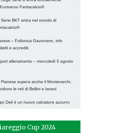
ll’universo Fantacalcio®
 Serie BKT entra nel mondo di
ntacalcio®
anese – Follonica Gavorrano, info
lietti e accrediti
port allenamento – mercoledì 5 agosto
 Pianese supera anche il Montevarchi,
cidono le reti di Bellini e Ianesi
po Deli è un nuovo calciatore azzurro
iareggio Cup 2024