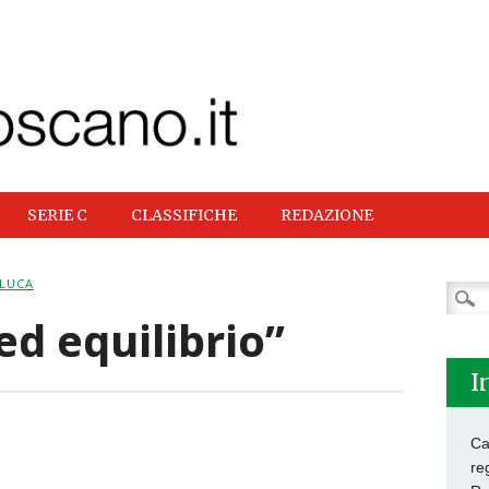
SERIE C
CLASSIFICHE
REDAZIONE
 LUCA
Ricer
per:
d equilibrio”
I
Ca
re