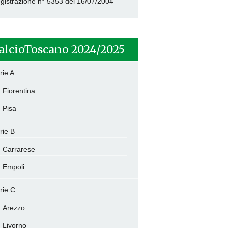
gistrazione n° 5353 del 16/07/2004
alcioToscano 2024/2025
rie A
Fiorentina
Pisa
rie B
Carrarese
Empoli
rie C
Arezzo
Livorno