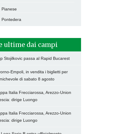
Pianese
Pontedera
e ultime dai campi
lip Stojilkovic passa al Rapid Bucarest
vorno-Empoli, in vendita i biglietti per
amichevole di sabato 8 agosto
ppa Italia Frecciarossa, Arezzo-Union
escia: dirige Luongo
ppa Italia Frecciarossa, Arezzo-Union
escia: dirige Luongo
 Lega Serie B entra ufficialmente