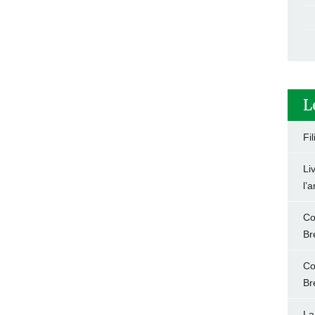
L
Fi
Li
l’
Co
Br
Co
Br
La