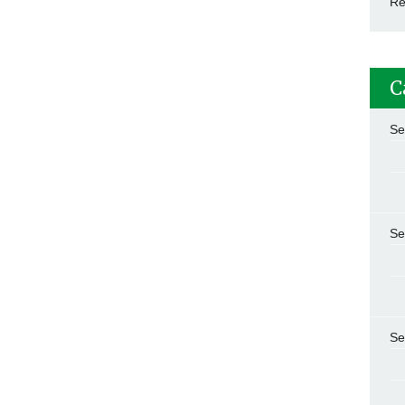
Re
C
Se
Se
Se