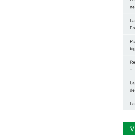
ne
La
Fa
Pi
big
Re
–
La
de
La
V