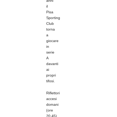
anni
il
Pisa
Sporting
Club
torna
a
giocare
in
serie
A
davanti
ai
propri
tifosi.
Riflettori
accesi
domani
(ore
20.45)