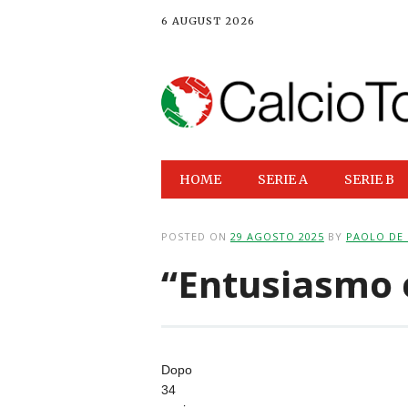
6 AUGUST 2026
Main menu
Skip
HOME
SERIE A
SERIE B
to
content
POSTED ON
29 AGOSTO 2025
BY
PAOLO DE
“Entusiasmo e
Dopo
34