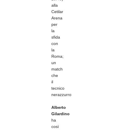
alla
Cetilar
Arena
per
la
sfida
con
la
Roma;
un
match
che
il
tecnico
nerazzurro
Alberto
Gilardino
ha
così