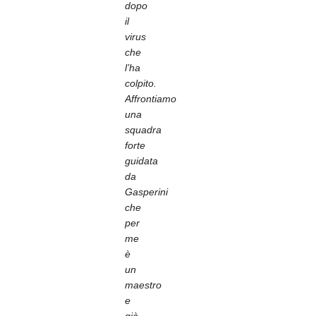
dopo
il
virus
che
l’ha
colpito.
Affrontiamo
una
squadra
forte
guidata
da
Gasperini
che
per
me
è
un
maestro
e