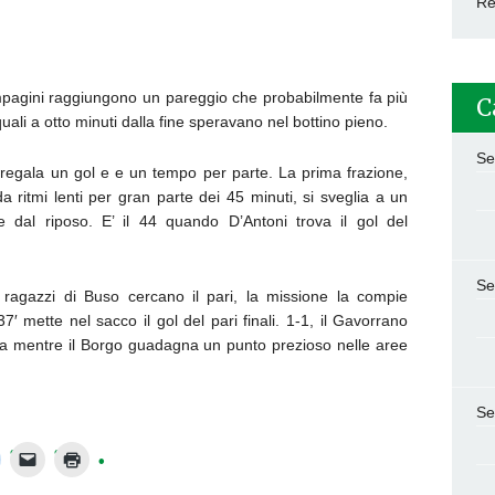
Re
ompagini raggiungono un pareggio che probabilmente fa più
C
quali a otto minuti dalla fine speravano nel bottino pieno.
Se
 regala un gol e e un tempo per parte. La prima frazione,
da ritmi lenti per gran parte dei 45 minuti, si sveglia a un
te dal riposo. E’ il 44 quando D’Antoni trova il gol del
Se
i ragazzi di Buso cercano il pari, la missione la compie
7′ mette nel sacco il gol del pari finali. 1-1, il Gavorrano
fica mentre il Borgo guadagna un punto prezioso nelle aree
Se