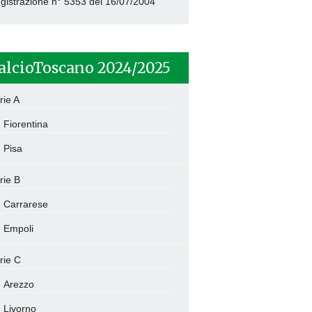
gistrazione n° 5353 del 16/07/2004
alcioToscano 2024/2025
rie A
Fiorentina
Pisa
rie B
Carrarese
Empoli
rie C
Arezzo
Livorno