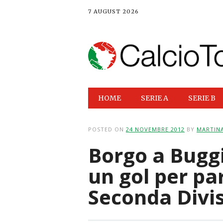
7 AUGUST 2026
Main menu
Skip
HOME
SERIE A
SERIE B
to
content
POSTED ON
24 NOVEMBRE 2012
BY
MARTINA
Borgo a Bugg
un gol per pa
Seconda Divi