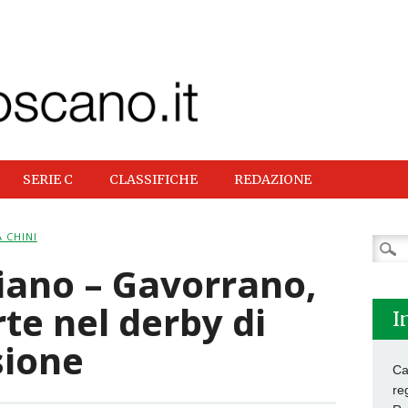
SERIE C
CLASSIFICHE
REDAZIONE
 CHINI
Ricer
per:
iano – Gavorrano,
rte nel derby di
I
sione
Ca
re