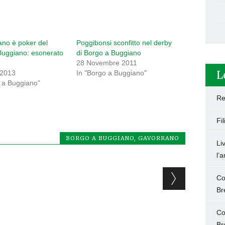
ano è poker del
Poggibonsi sconfitto nel derby
Buggiano: esonerato
di Borgo a Buggiano
28 Novembre 2011
L
 2013
In "Borgo a Buggiano"
o a Buggiano"
Re
Fi
BORGO A BUGGIANO
,
GAVORRANO
Li
l’
Co
Br
Co
Br