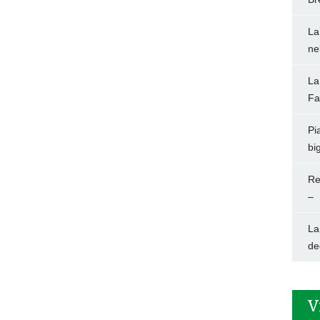
La
ne
La
Fa
Pi
big
Re
–
La
de
V