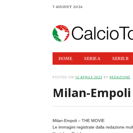
7 AUGUST 2026
Main menu
Skip
HOME
SERIE A
SERIE B
to
content
POSTED ON
12 APRILE 2023
BY
REDAZIONE
Milan-Empoli
Milan-Empoli – THE MOVIE
Le immagini registrate dalla redazione mul