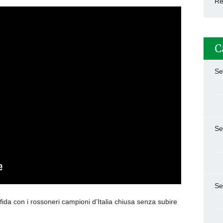
Re
C
Se
Se
Se
sfida con i rossoneri campioni d’Italia chiusa senza subire