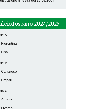
gistrazione n° 5353 del 16/07/2004
alcioToscano 2024/2025
rie A
Fiorentina
Pisa
rie B
Carrarese
Empoli
rie C
Arezzo
Livorno