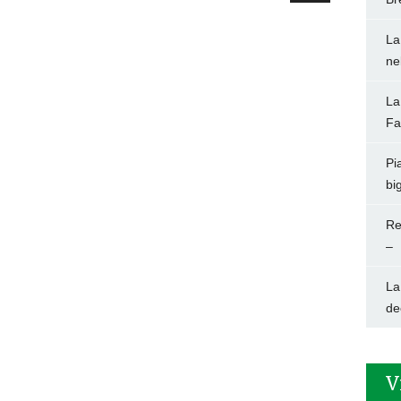
La
ne
La
Fa
Pi
big
Re
–
La
de
V