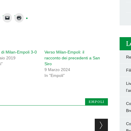
L
i di Milan-Empoli 3-0
Verso Milan-Empoli: il
Re
aio 2019
racconto dei precedenti a San
i"
Siro
9 Marzo 2024
Fi
In "Empoli"
Li
l’
EMPOLI
Co
Br
Co
Br