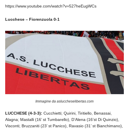
https://www.youtube.com/watch?v=527heEugWCs
Lucchese – Fiorenzuola 0-1
Immagine da asluccheselibertas.com
LUCCHESE (4-3-3):
Cucchietti; Quirini, Tiritiello, Benassai,
Alagna; Mastalli (16’ st Tumbarello), D’Alena (16’st Di Quinzio),
Visconti; Bruzzaniti (23’ st Panico), Ravasio (31’ st Bianchimano),