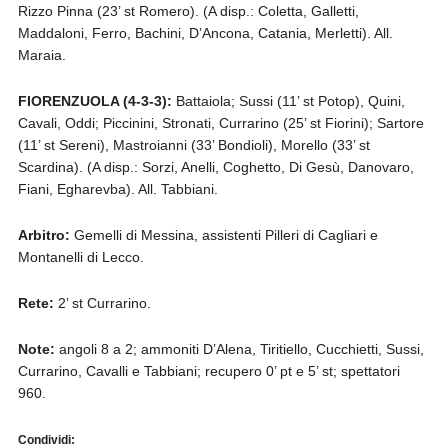
Rizzo Pinna (23’ st Romero). (A disp.: Coletta, Galletti,
Maddaloni, Ferro, Bachini, D’Ancona, Catania, Merletti). All.
Maraia.
FIORENZUOLA (4-3-3):
Battaiola; Sussi (11’ st Potop), Quini,
Cavali, Oddi; Piccinini, Stronati, Currarino (25’ st Fiorini); Sartore
(11’ st Sereni), Mastroianni (33’ Bondioli), Morello (33’ st
Scardina). (A disp.: Sorzi, Anelli, Coghetto, Di Gesù, Danovaro,
Fiani, Egharevba). All. Tabbiani.
Arbitro:
Gemelli di Messina, assistenti Pilleri di Cagliari e
Montanelli di Lecco.
Rete:
2’ st Currarino.
Note:
angoli 8 a 2; ammoniti D’Alena, Tiritiello, Cucchietti, Sussi,
Currarino, Cavalli e Tabbiani; recupero 0’ pt e 5’ st; spettatori
960.
Condividi: