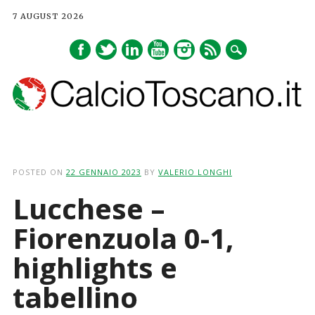
7 AUGUST 2026
Main menu
Skip
to
POSTED ON
22 GENNAIO 2023
BY
VALERIO LONGHI
content
Lucchese –
Fiorenzuola 0-1,
highlights e
tabellino