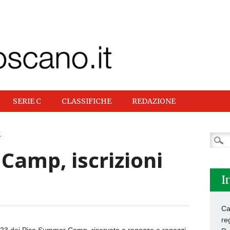
SERIE C
CLASSIFICHE
REDAZIONE
E
Ricer
per:
Camp, iscrizioni
I
Ca
re