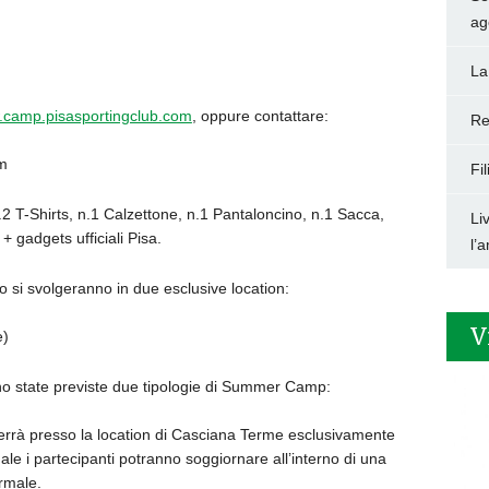
ag
La
camp.pisasportingclub.com
, oppure contattare:
Re
m
Fi
.2 T-Shirts, n.1 Calzettone, n.1 Pantaloncino, n.1 Sacca,
Li
 gadgets ufficiali Pisa.
l’
si svolgeranno in due esclusive location:
V
e)
o state previste due tipologie di Summer Camp:
terrà presso la location di Casciana Terme esclusivamente
le i partecipanti potranno soggiornare all’interno di una
ermale.