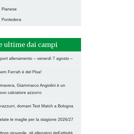
Pianese
Pontedera
e ultime dai campi
port allenamento – venerdì 7 agosto –
hem Ferrah è del Pisa!
imavera, Giammarco Angiolini è un
ovo calciatore azzurro
razzurri, domani Test Match a Bologna
elate le maglie per la stagione 2026/27
tore giovanile, gli allenatori dell’attività