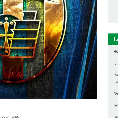
L
Re
Ic
Pr
nu
Ne
Sv
 settimane:
Set