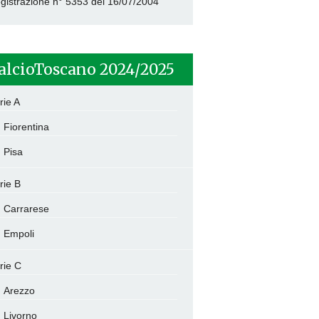
gistrazione n° 5353 del 16/07/2004
alcioToscano 2024/2025
rie A
Fiorentina
Pisa
rie B
Carrarese
Empoli
rie C
Arezzo
Livorno