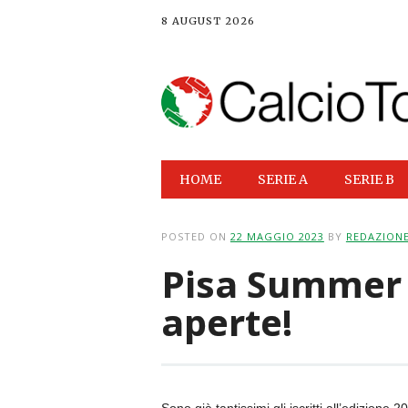
8 AUGUST 2026
Main menu
Skip
HOME
SERIE A
SERIE B
to
content
POSTED ON
22 MAGGIO 2023
BY
REDAZION
Pisa Summer 
aperte!