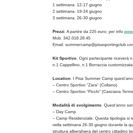
1 settimana. 12-17 giugno
2 settimana. 19-24 giugno
3 settimana. 26-30 giugno
Prezzi
. A partire da 225 euro; per info
www.
Mob. 342.018.28.45
Email. summercamp@pisasportingclub.co
Kit Sportivo
. Ogni partecipante riceverà n
n.1 Cappellino, n.1 Borraccia customizzata +
Location
. I Pisa Summer Camp quest’anno 
– Centro Sportivo “Zara” (Coltano)
– Centro Sportivo “Picchi” (Casciana Term
Modalità di svolgimento
. Quest’anno son
– Day Camp
– Camp Residenziale. Questa tipologia si 
nella settimana 26-30 giugno durante la qua
struttura alberghiera del centro cittadino t