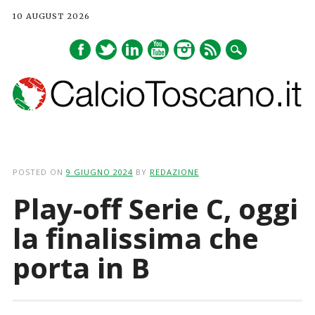
10 AUGUST 2026
Main menu
Skip
to
POSTED ON
9 GIUGNO 2024
BY
REDAZIONE
content
Play-off Serie C, oggi
la finalissima che
porta in B