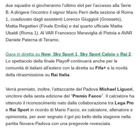
due squadre si giocheranno l’ultimo slot per l’accesso alla Serie
B. A dirigere l’incontro il signor Mario Perri della sezione di Roma
1, coadiuvato dagli assistenti Lorenzo Giuggioli (Grosseto),
Mattia Regattieri (Finale Emilia) e dal quarto ufficiale Mattia
Ubaldi (Roma 1). Al VAR Francesco Meraviglia di Pistoia e AVAR
Daniele Paterna di Teramo.
Gara in diretta su
Now
,
Sky Sport 1
,
Sky
Sport Calcio
e
Rai
2
.
Lo spettacolo della finale Playoff continuerà anche per le
comunità di italiani all’estero con la diretta su
Fifa+
e la novità
della ritrasmissione su
Rai Italia
.
Verrà premiato, inoltre, l’attaccante del Padova
Michael Liguori
,
vincitore della sesta edizione del “
Premio Facco
”. Il calciatore ha
ottenuto il riconoscimento nato dalla collaborazione tra
Lega Pro
e
Rai Sport
in ricordo di Mario Facco, ex calciatore, allenatore e
opinionista, per aver segnato il gol più bello della stagione nella
partita Novara-Padova con una pregevole rovesciata.