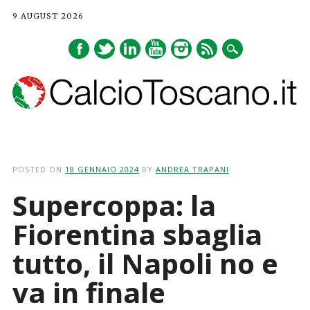
9 AUGUST 2026
Main menu
Skip
to
POSTED ON
18 GENNAIO 2024
BY
ANDREA TRAPANI
content
Supercoppa: la
Fiorentina sbaglia
tutto, il Napoli no e
va in finale