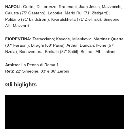
NAPOLI:
Gollini; Di Lorenzo, Rrahmani, Juan Jesus; Mazzocchi,
Cajuste (75′ Gaetano), Lobotka, Mario Rui (71′ Østigard);
Politano (71′ Lindstrøm), Kvaratskhelia (71′ Zielinski); Simeone.
All.: Mazzarri
FIORENTINA:
Terracciano; Kayode, Milenkovic, Martínez Quarta
(87′ Faraoni), Biraghi (68′ Parisi); Arthur, Duncan; Ikoné (57′
Nzola), Bonaventura, Brekalo (57′ Sottil); Beltrán. All.: Italiano
Arbitro:
La Penna di Roma 1
Reti:
22′ Simeone, 83′ e 86′ Zerbin
Gli higlights