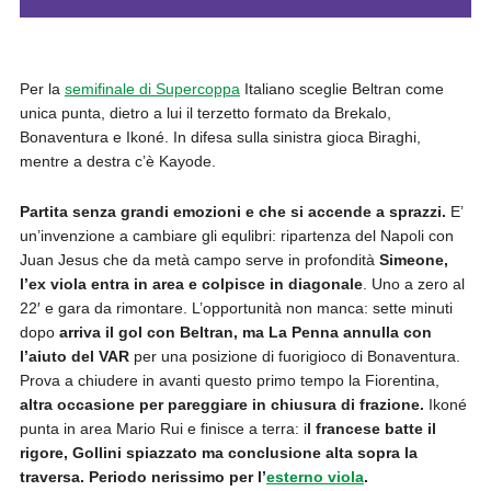
Per la
semifinale di Supercoppa
Italiano sceglie Beltran come
unica punta, dietro a lui il terzetto formato da Brekalo,
Bonaventura e Ikoné. In difesa sulla sinistra gioca Biraghi,
mentre a destra c’è Kayode.
Partita senza grandi emozioni e che si accende a sprazzi.
E’
un’invenzione a cambiare gli equlibri: ripartenza del Napoli con
Juan Jesus che da metà campo serve in profondità
Simeone,
l’ex viola entra in area e colpisce in diagonale
. Uno a zero al
22′ e gara da rimontare. L’opportunità non manca: sette minuti
dopo
arriva il gol con Beltran, ma La Penna annulla con
l’aiuto del VAR
per una posizione di fuorigioco di Bonaventura.
Prova a chiudere in avanti questo primo tempo la Fiorentina,
altra occasione per pareggiare in chiusura di frazione.
Ikoné
punta in area Mario Rui e finisce a terra: i
l francese batte il
rigore, Gollini spiazzato ma conclusione alta sopra la
traversa. Periodo nerissimo per l’
esterno viola
.