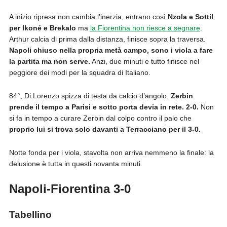
A inizio ripresa non cambia l’inerzia, entrano così
Nzola e Sottil
per Ikoné e Brekalo
ma
la Fiorentina non riesce a segnare
.
Arthur calcia di prima dalla distanza, finisce sopra la traversa.
Napoli chiuso nella propria metà campo, sono i viola a fare
la partita ma non serve.
Anzi, due minuti e tutto finisce nel
peggiore dei modi per la squadra di Italiano.
84°, Di Lorenzo spizza di testa da calcio d’angolo,
Zerbin
prende il tempo a Parisi e sotto porta devia in rete. 2-0.
Non
si fa in tempo a curare Zerbin dal colpo contro il palo che
proprio lui si trova solo davanti a Terracciano per il 3-0.
Notte fonda per i viola, stavolta non arriva nemmeno la finale: la
delusione è tutta in questi novanta minuti.
Napoli-Fiorentina 3-0
Tabellino