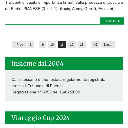
Tre punti di capitale importanza firmati dalla prodezza di Coccia e
da Bertini PIANESE (3-4-2-1): ilippis; Amey, Gorelli, Ercolani;...
PIANESE
‹ Prev
1
…
9
10
11
12
13
…
47
Next ›
Insieme dal 2004
Calciotoscano è una testata regolarmente registrata
presso il Tribunale di Firenze.
Registrazione n° 5353 del 16/07/2004
Viareggio Cup 2024