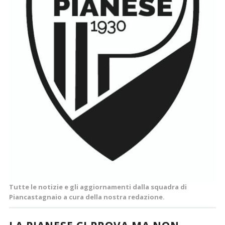
Tutte le notizie e gli aggiornamenti dalla squadra di
Piancastagnaio a cura della nostra redazione.