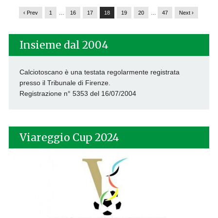
‹ Prev
1
…
16
17
18
19
20
…
47
Next ›
Insieme dal 2004
Calciotoscano è una testata regolarmente registrata
presso il Tribunale di Firenze.
Registrazione n° 5353 del 16/07/2004
Viareggio Cup 2024