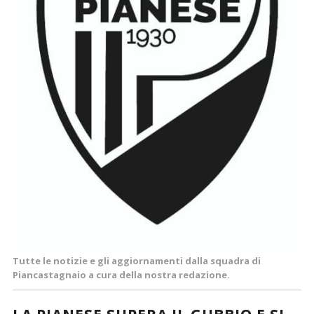
Tutte le notizie e gli aggiornamenti dalla squadra di
Piancastagnaio a cura della nostra redazione.